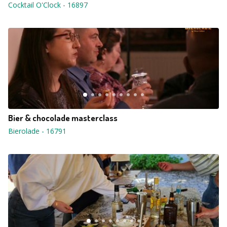
Cocktail O'Clock
-
16897
Bier & chocolade masterclass
Bierolade
-
16791