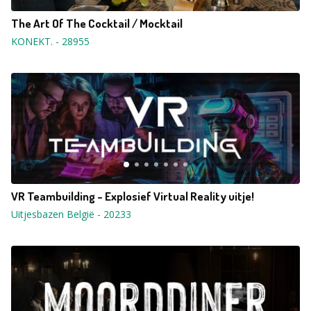
The Art Of The Cocktail / Mocktail
KONEKT.
-
28955
VR Teambuilding - Explosief Virtual Reality uitje!
Uitjesbazen België
-
20233