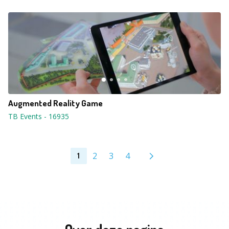
Augmented Reality Game
TB Events
-
16935
2
3
4
1