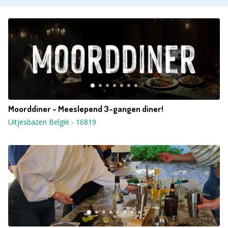
Moorddiner - Meeslepend 3-gangen diner!
Uitjesbazen België
-
16819