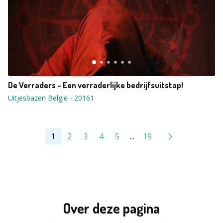
De Verraders - Een verraderlijke bedrijfsuitstap!
Uitjesbazen België
-
20161
2
3
4
5
...
19
1
Over deze pagina