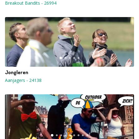
Breakout Bandits
-
26994
Jongleren
Aanjagers
-
24138