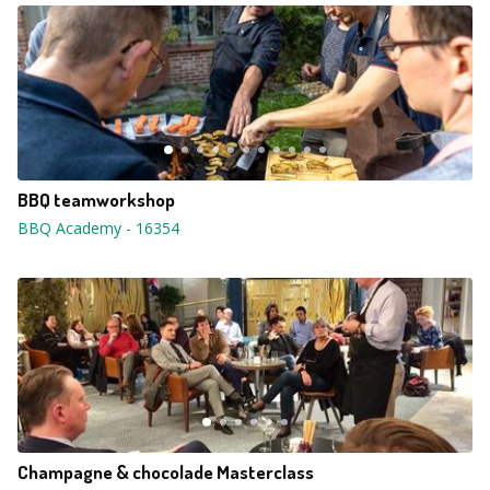
BBQ teamworkshop
BBQ Academy
-
16354
Champagne & chocolade Masterclass