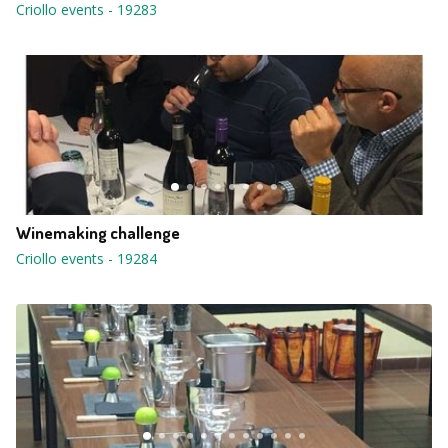
Criollo events
-
19283
Winemaking challenge
Criollo events
-
19284