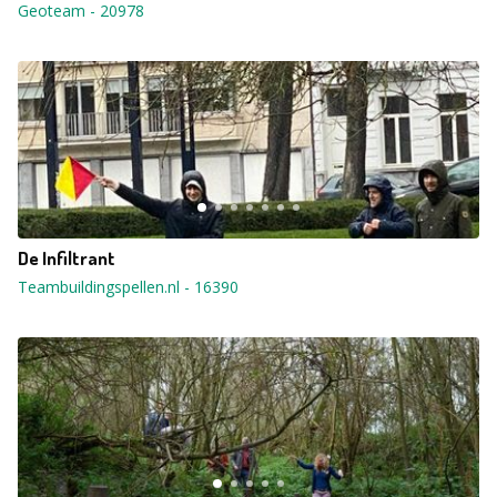
Geoteam
-
20978
De Infiltrant
Teambuildingspellen.nl
-
16390