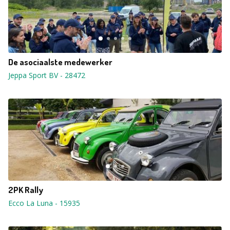
De asociaalste medewerker
Jeppa Sport BV
-
28472
2PK Rally
Ecco La Luna
-
15935