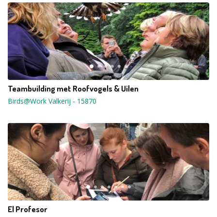
Teambuilding met Roofvogels & Uilen
Birds@Work Valkerij
-
15870
El Profesor