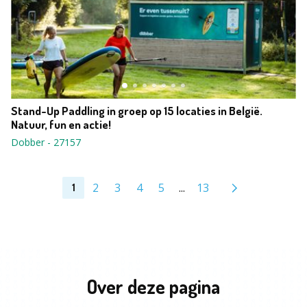
Stand-Up Paddling in groep op 15 locaties in België.
Natuur, fun en actie!
Dobber
-
27157
2
3
4
5
...
13
1
Over deze pagina