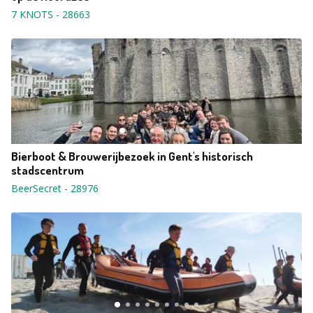
7 KNOTS
-
28663
Bierboot & Brouwerijbezoek in Gent's historisch
stadscentrum
BeerSecret
-
28976