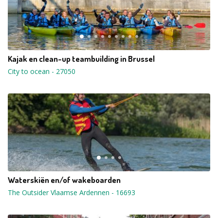
Kajak en clean-up teambuilding in Brussel
City to ocean
-
27050
Waterskiën en/of wakeboarden
The Outsider Vlaamse Ardennen
-
16693