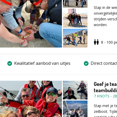
groen, in de 
Ardenne.
Stap in de we
onvergetelijk
Vul voor meer 
strijden vers
aanvraagformu
worden.
8 - 100
p
Het spel daag
maken, water
en balansoefe
lichaamsbeheer
Kwalitatief aanbod van uitjes
Direct contac
team een perf
staan!
Geef je tea
Daag jezelf e
teambuild
die nog lang 
7 KNOTS
-
28
Stap met je t
Honger of dors
zeilboot. Tij
horecagelege