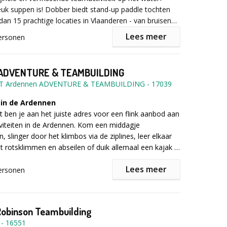
 aanvraagformulier in!
uk suppen is! Dobber biedt stand-up paddle tochten
an 15 prachtige locaties in Vlaanderen - van bruisende
n tot rustig dobberen in de natuur.
Lees meer
ersonen
or je klaar: SUP-board, peddel, zwemvest, waterdichte
soonlijke locker om je spullen op te bergen. Jullie
 ADVENTURE & TEAMBUILDING
het water op te stappen.
 Ardennen ADVENTURE & TEAMBUILDING
-
17039
 in de Ardennen
teambuildings, afterworks of een ontspannen moment
t ben je aan het juiste adres voor een flink aanbod aan
iviteiten in de Ardennen. Kom een middagje
 slinger door het klimbos via de ziplines, leer elkaar
et rotsklimmen en abseilen of duik allemaal een kajak in
prachtige omgeving van de Ardennen vanaf het water.
ijvend een offerte aan via het formulier.
Lees meer
 vrienden, je gezin, of lekker met z'n tweetjes.
ersonen
 in de Ardennen
craft Teambuilding
: leer (over)leven in en met de
l opladen? Kom dan ook gezellig overnachten in de
ze gespecialiseerde bushcraft instructeur.
e Herberg La Laiterie is een basic maar uitstekende
Robinson Teambuilding
cholen| Familie & vrienden
odatie met een grote keuken, perfect gelegen in het
-
16551