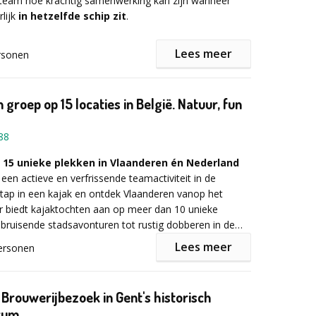
e team hoe krachtig samenwerking kan zijn wanneer
rlijk
in hetzelfde schip zit
.
Lees meer
rsonen
ijvend aan offerte aan!
 boottocht, maar een echte zeilervaring waarbij jullie
boot bestuurt. Samen hijsen jullie de zeilen, nemen
r in handen en leren jullie hoe communicatie,
 groep op 15 locaties in België. Natuur, fun
initiatief het verschil maken.
88
 voor een dynamische omgeving waarin teams
 15 unieke plekken in Vlaanderen én Nederland
eien. Wind, stroming en onverwachte situaties maken
een actieve en verfrissende teamactiviteit in de
een echte uitdaging waarbij samenwerking vanzelf
Stap in een kajak en ontdek Vlaanderen vanop het
 te staan.
r biedt kajaktochten aan op meer dan 10 unieke
n bruisende stadsavonturen tot rustig dobberen in de
Lees meer
ersonen
?
lijke dag op het water én nieuwe inzichten die je team
r jullie klaar: een solo- of duokajak, peddels,
eenemen naar de werkvloer.
aterdichte tassen en lockers om veilig persoonlijke
 Brouwerijbezoek in Gent's historisch
 bergen. Jullie kunnen meteen het water op!
rum