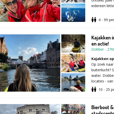
ontdekt julli
drankje!
iedereen lette
4 - 99
pe
Vraag vrijbl
Geen passieve
team zelf de 
jullie het roe
Kajakken in
vertrouwen en 
en actie!
Dobber
-
276
De zee zorgt
Kajakken op
spontaan gro
Op zoek naar 
van deze dag 
buitenlucht? 
centraal komt
water. Dobbe
locaties - va
natuur.
10 - 25
p
Het resultaat
Een onvergete
Alles ligt voo
meteen kan m
zwemvesten, w
Bierboot &
spullen op te
stadscent