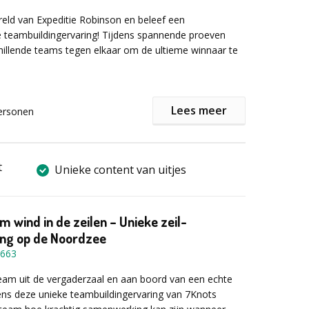
heuvel- en bosrijke omgeving van La Roche-en-
reld van Expeditie Robinson en beleef een
e teambuildingervaring! Tijdens spannende proeven
informatie of een vrijblijvende offerte het
chillende teams tegen elkaar om de ultieme winnaar te
lier in!
Lees meer
ersonen
t je uit met uiteenlopende beproevingen zoals vuur
opdrachten, katapult schieten, kokosnoten verzamelen
ningen. Bij elke opdracht draait het om concentratie,
sing, sportiviteit en strategisch inzicht. Zorg dat je
t
Unieke content van uitjes
ecte mix van talenten heeft, zodat jullie samen sterk
m wind in de zeilen – Unieke zeil-
n je collega’s uit, werk samen, en creëer herinneringen
ing op de Noordzee
blijven hangen.
663
eam uit de vergaderzaal en aan boord van een echte
t na alle actie? In de buurt vind je volop gezellige
dens deze unieke teambuildingervaring van
7Knots
nheden om bij te komen met een hapje en een