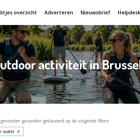
Uitjes overzicht
Adverteren
Nieuwsbrief
Helpdes
utdoor activiteit in Brusse
s gevonden gevonden gebaseerd op de volgende filters
r water