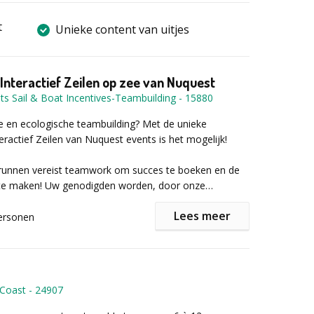
t
Unieke content van uitjes
nteractief Zeilen op zee van Nuquest
s Sail & Boat Incentives-Teambuilding
-
15880
e en ecologische teambuilding? Met de unieke
ractief Zeilen van Nuquest events is het mogelijk!
 runnen vereist teamwork om succes te boeken en de
 te maken! Uw genodigden worden, door onze
 skippers, in een handomdraai ingeleid tot de finesse
Lees meer
ort, om de vele taken te kunnen uitvoeren en naar het
ersonen
 varen.
ele schipper die altijd meevaart, geeft alle nodige
tleg en laat de deelnemers, onder zijn begeleiding,
 krijgen bij het inschepen een briefing over het zeilen
de jacht varen. Uw genodigden zullen de zeilen hijsen,
en, de verschillende termen, de diverse taken,…
, de GPS gebruiken, het roer in handen nemen,
 Coast
-
24907
ot, gezamenlijk, naar de open zee vertrekt.
en met stroming, golven, zandbanken,...