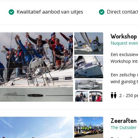
Kwalitatief aanbod van uitjes
Direct contac
Workshop I
Nuquest event
Een exclusiev
Workshop Inte
Een zeilschip
wind gunstig
professionele
van de zeilsp
2 - 250
p
goede doel te
De profession
mondelinge ui
De deelnemers
volledig met 
Zeeraften
in het algeme
overstag gaan
The Outsider
waarna de vlo
rekening houd