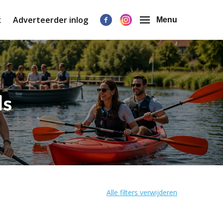
k
Adverteerder inlog
Menu
ls
Alle filters verwijderen