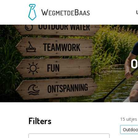
O
Filters
15 uitje
Outdoo