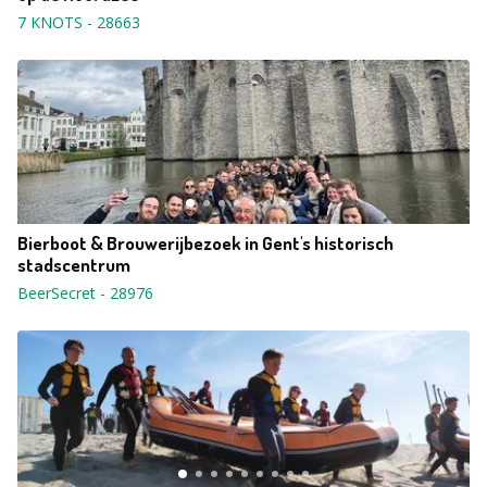
7 KNOTS
-
28663
Bierboot & Brouwerijbezoek in Gent's historisch
stadscentrum
BeerSecret
-
28976