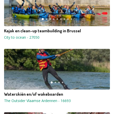
Kajak en clean-up teambuilding in Brussel
City to ocean
-
27050
Waterskiën en/of wakeboarden
The Outsider Vlaamse Ardennen
-
16693