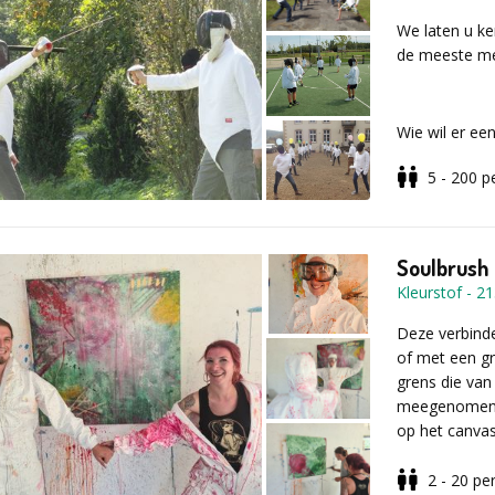
Vul voor meer
We laten u ke
aanvraagformu
de meeste me
Wie wil er ee
5 - 200
p
Verschillen
dynamische 
Soulbrush 
Kleurstof
-
21
salueren
Deze verbind
houding
of met een gr
basispassen
grens die van
uitval
meegenomen in
parades
op het canva
doek om het b
2 - 20
pe
Voor elke dee