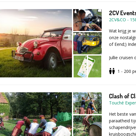
2CV Events
2CV&CO
-
15
Wat krijg je 
onze nostalgi
of Eend;) Inde
Jullie cruise
Roadbook van 
het aangeduid
1 - 200
p
Gedurende de 
gekende quizr
Clash of C
vierwieler. Na
Touché Exper
live feedback
Het beste van
Eens terug bi
paraatheid ti
te weten wie 
schapendrijven
wereld is.
kruisboogschi