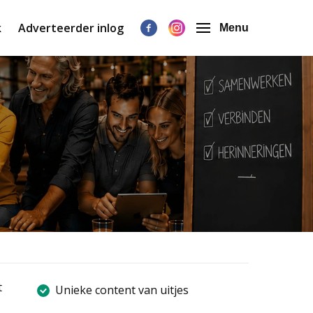
k
Adverteerder inlog
Menu
t
Unieke content van uitjes