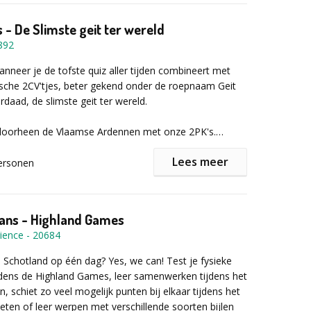
 - De Slimste geit ter wereld
892
wanneer je de tofste quiz aller tijden combineert met
sche 2CV'tjes, beter gekend onder de roepnaam Geit
rdaad, de slimste geit ter wereld.
n doorheen de Vlaamse Ardennen met onze 2PK's.
dienst is een tablet waarmee jullie navigeren richting
Lees meer
e punt op kaart.
ersonen
rally zijn er verschillende stopplaatsen waar de
ondes uitgevochten zullen worden vanuit jullie
lans - Highland Games
 het oplossen van de vragen en raadsels krijgen jullie
ience
-
20684
 over de score van de anderen.
 Schotland op één dag? Yes, we can! Test je fysieke
j ons op Pladutse 3 volgt de ontknoping en komen we
jdens de Highland Games, leer samenwerken tijdens het
binnen jullie team voor één jaar de Slimste Geit ter
, schiet zo veel mogelijk punten bij elkaar tijdens het
eten of leer werpen met verschillende soorten bijlen