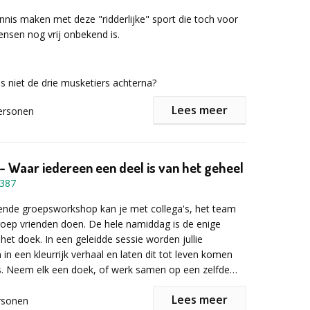
 informatie of een vrijbljvende offerte het
nnis maken met deze "ridderlijke" sport die toch voor
lier in!
nsen nog vrij onbekend is.
ns niet de drie musketiers achterna?
Lees meer
ersonen
de basistechnieken worden op een aangename en
manier aangeleerd:
- Waar iedereen een deel is van het geheel
387
ende groepsworkshop kan je met collega's, het team
oep vrienden doen. De hele namiddag is de enige
 het doek. In een geleidde sessie worden jullie
 een kleurrijk verhaal en laten dit tot leven komen
s. Neem elk een doek, of werk samen op een zelfde
eeld te laten ontstaan.
Lees meer
rsonen
lnemer wordt er een basisuitrusting voorzien: een