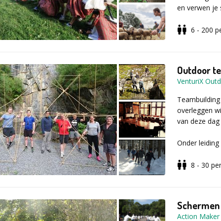
en verwen je 
Vul voor meer
Teamspirit, v
Programma
contactformuli
tijdens deze C
De toon wordt
6 - 200
p
moeten aantre
het tegen elk
en breekt de 
Outdoor te
bijgehouden 
VenturiX Out
Verschillende
Teambuilding
groep. Vul voo
overleggen w
aanvraagformu
van deze dag 
Onder leiding
u vervolgens
verbeteren v
8 - 30
pe
samenwerking 
Desgewenst k
Schermen
passen de acc
Action Maker