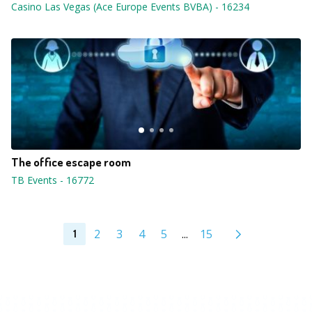
Casino Las Vegas (Ace Europe Events BVBA)
-
16234
The office escape room
TB Events
-
16772
2
3
4
5
...
15
1