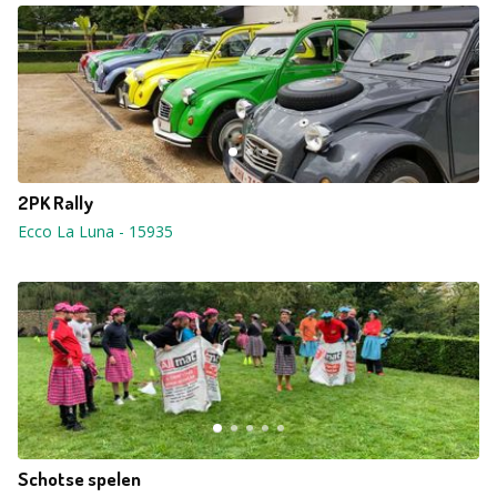
2PK Rally
Ecco La Luna
-
15935
Schotse spelen