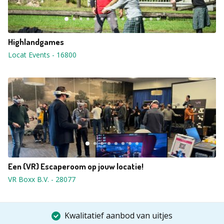
Highlandgames
Locat Events
-
16800
Een (VR) Escaperoom op jouw locatie!
VR Boxx B.V.
-
28077
Kwalitatief aanbod van uitjes