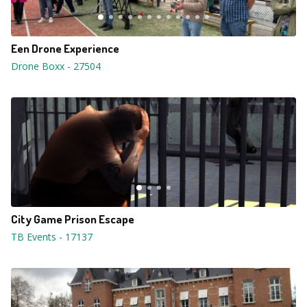
Een Drone Experience
Drone Boxx
-
27504
City Game Prison Escape
TB Events
-
17137