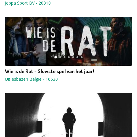
Jeppa Sport BV
-
20318
Wie is de Rat - Sluwste spel van het jaar!
Uitjesbazen België
-
16630