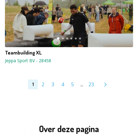
Teambuilding XL
Jeppa Sport BV
-
28458
2
3
4
5
...
23
1
Over deze pagina