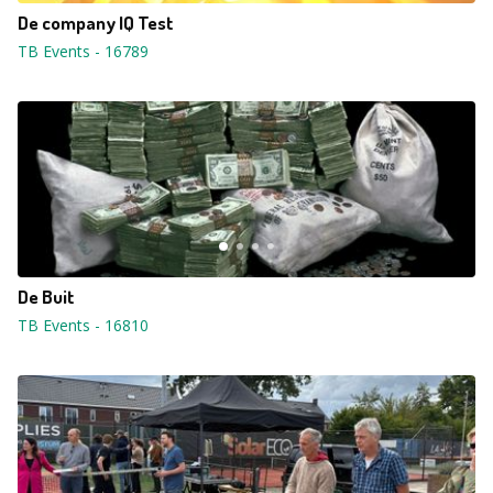
De company IQ Test
TB Events
-
16789
De Buit
TB Events
-
16810