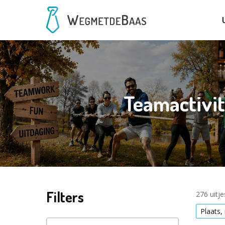
Teamactivi
Filters
276 uitj
Plaats,