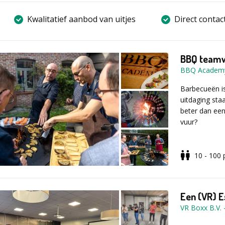
Kwalitatief aanbod van uitjes
Direct contac
BBQ team
BBQ Academ
Barbecueën i
uitdaging sta
beter dan een
vuur?
10 - 100
Na deze team
gezichten en
Maak kennis m
Een (VR) E
toestel doet 
VR Boxx B.V.
hout, houtskoo