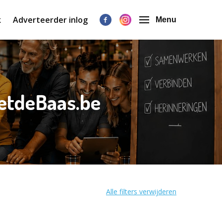
k
Adverteerder inlog
Menu
etdeBaas.be
Alle filters verwijderen