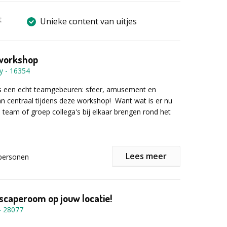
t
Unieke content van uitjes
workshop
y
-
16354
s een echt teamgebeuren: sfeer, amusement en
an centraal tijdens deze workshop! Want wat is er nu
 team of groep collega's bij elkaar brengen rond het
Lees meer
personen
building gegarandeerd niets anders dan lachende
 een pak enthousiasme!
et alle aspecten van het barbecueën en grillen. Welk
scaperoom op jouw locatie!
wat? Hoe onderhoud ik de rooster? Wat is het beste:
-
28077
l of gas? ...