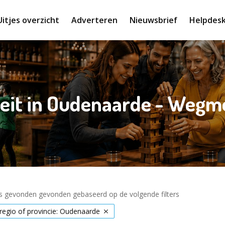
Uitjes overzicht
Adverteren
Nieuwsbrief
Helpdes
teit in Oudenaarde - Wegm
es gevonden gevonden gebaseerd op de volgende filters
 regio of provincie: Oudenaarde