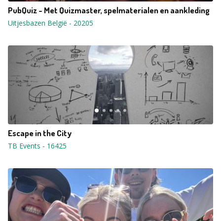
PubQuiz - Met Quizmaster, spelmaterialen en aankleding
Uitjesbazen België
-
20205
Escape in the City
TB Events
-
16425