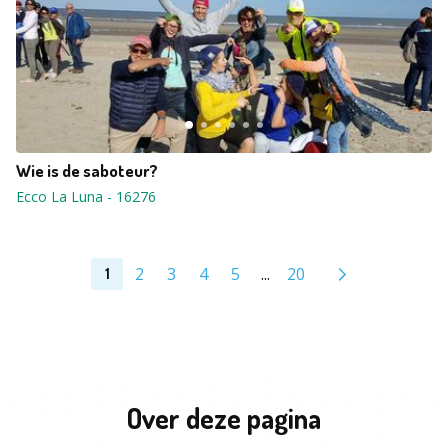
Wie is de saboteur?
Ecco La Luna
-
16276
2
3
4
5
...
20
1
Over deze pagina