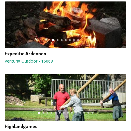
Expeditie Ardennen
VenturiX Outdoor
-
16068
Highlandgames