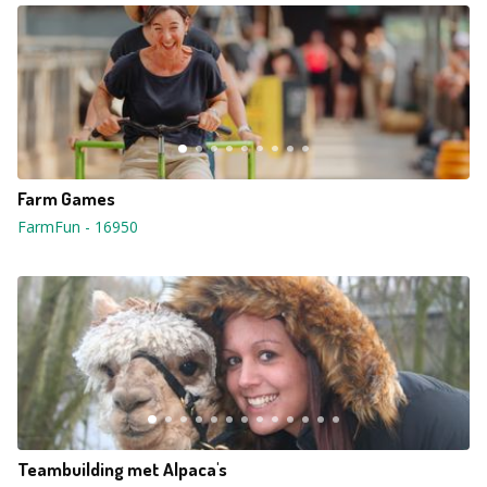
Farm Games
FarmFun
-
16950
Teambuilding met Alpaca's