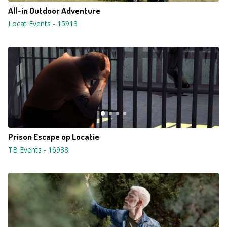
All-in Outdoor Adventure
Locat Events
-
15913
Prison Escape op Locatie
TB Events
-
16938