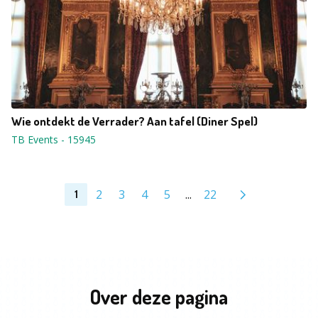
Wie ontdekt de Verrader? Aan tafel (Diner Spel)
TB Events
-
15945
2
3
4
5
...
22
1
Over deze pagina