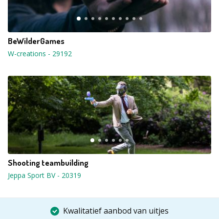
BeWilderGames
W-creations
-
29192
Shooting teambuilding
Jeppa Sport BV
-
20319
Kwalitatief aanbod van uitjes