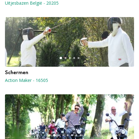
Uitjesbazen België
-
20205
Schermen
Action Maker
-
16505