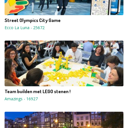
Street Olympics City Game
Ecco La Luna
-
25672
Team builden met LEGO stenen !
Amazings
-
16927