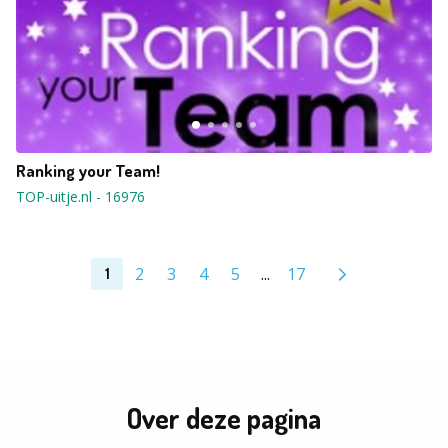
Ranking your Team!
TOP-uitje.nl
-
16976
2
3
4
5
...
17
1
Over deze pagina