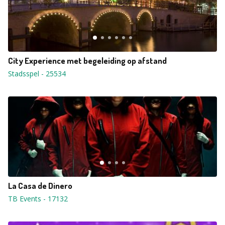
City Experience met begeleiding op afstand
Stadsspel
-
25534
La Casa de Dinero
TB Events
-
17132