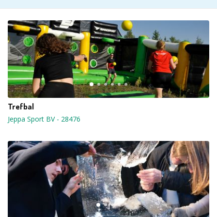
Trefbal
Jeppa Sport BV
-
28476