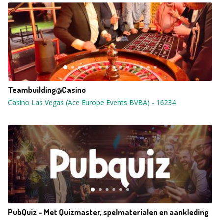
Teambuilding@Casino
Casino Las Vegas (Ace Europe Events BVBA)
-
16234
PubQuiz - Met Quizmaster, spelmaterialen en aankleding