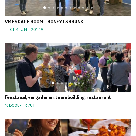
VR ESCAPE ROOM - HONEY I SHRUNK ...
TECH4FUN
-
20149
Feestzaal, vergaderen, teambuilding, restaurant
reBoot
-
16701