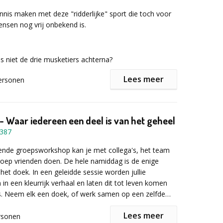
 informatie of een vrijbljvende offerte het
nnis maken met deze "ridderlijke" sport die toch voor
lier in!
nsen nog vrij onbekend is.
ns niet de drie musketiers achterna?
Lees meer
ersonen
de basistechnieken worden op een aangename en
manier aangeleerd:
- Waar iedereen een deel is van het geheel
387
ende groepsworkshop kan je met collega's, het team
oep vrienden doen. De hele namiddag is de enige
 het doek. In een geleidde sessie worden jullie
 een kleurrijk verhaal en laten dit tot leven komen
s. Neem elk een doek, of werk samen op een zelfde
eeld te laten ontstaan.
Lees meer
rsonen
lnemer wordt er een basisuitrusting voorzien: een