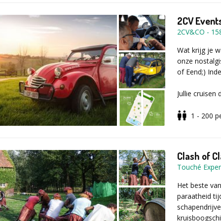
2CV Events
2CV&CO
-
15
Wat krijg je 
onze nostalgi
of Eend;) Inde
Jullie cruise
Roadbook van 
het aangeduid
1 - 200
p
Gedurende de 
gekende quizr
Clash of C
vierwieler. Na
Touché Exper
live feedback
Het beste van
Eens terug bi
paraatheid ti
te weten wie 
schapendrijven
wereld is.
kruisboogschi