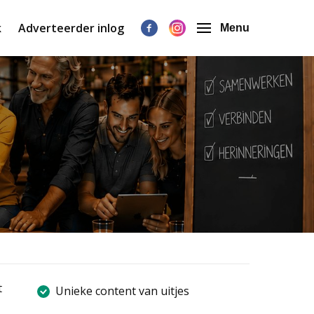
k
Adverteerder inlog
Menu
t
Unieke content van uitjes