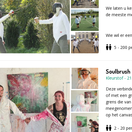
Vul voor meer
We laten u ke
aanvraagformu
de meeste me
Wie wil er ee
5 - 200
p
Verschillen
dynamische 
Soulbrush 
Kleurstof
-
21
salueren
Deze verbind
houding
of met een gr
basispassen
grens die van
uitval
meegenomen in
parades
op het canva
doek om het b
2 - 20
pe
Voor elke dee