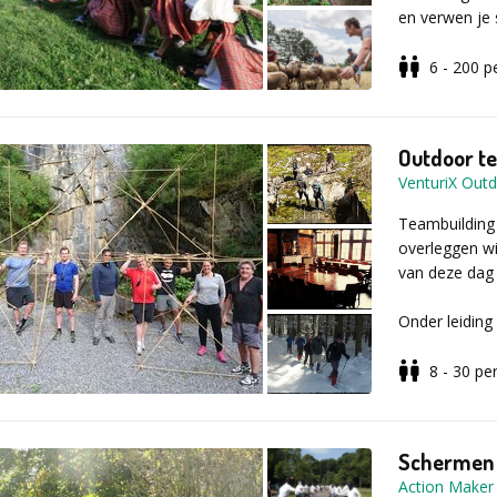
en verwen je 
Vul voor meer
Teamspirit, v
Programma
contactformuli
tijdens deze C
De toon wordt
6 - 200
p
moeten aantre
het tegen elk
en breekt de 
Outdoor te
bijgehouden 
VenturiX Out
Verschillende
Teambuilding
groep. Vul voo
overleggen w
aanvraagformu
van deze dag 
Onder leiding
u vervolgens
verbeteren v
8 - 30
pe
samenwerking 
Desgewenst k
Schermen
passen de acc
Action Maker