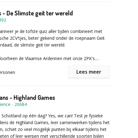
 - De Slimste geit ter wereld
892
wanneer je de tofste quiz aller tijden combineert met
sche 2CV'tjes, beter gekend onder de roepnaam Geit
rdaad, de slimste geit ter wereld.
n doorheen de Vlaamse Ardennen met onze 2PK's.
dienst is een tablet waarmee jullie navigeren richting
Lees meer
e punt op kaart.
ersonen
rally zijn er verschillende stopplaatsen waar de
ondes uitgevochten zullen worden vanuit jullie
lans - Highland Games
 het oplossen van de vragen en raadsels krijgen jullie
ience
-
20684
 over de score van de anderen.
 Schotland op één dag? Yes, we can! Test je fysieke
j ons op Pladutse 3 volgt de ontknoping en komen we
jdens de Highland Games, leer samenwerken tijdens het
binnen jullie team voor één jaar de Slimste Geit ter
, schiet zo veel mogelijk punten bij elkaar tijdens het
eten of leer werpen met verschillende soorten bijlen