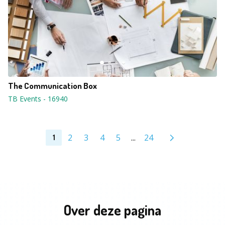
The Communication Box
TB Events
-
16940
2
3
4
5
...
24
1
Over deze pagina