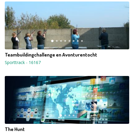
Teambuildingchallenge en Avonturentocht
Sporttrack
-
16167
The Hunt