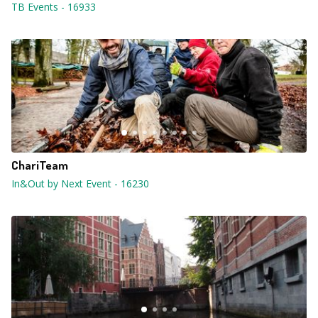
TB Events
-
16933
ChariTeam
In&Out by Next Event
-
16230