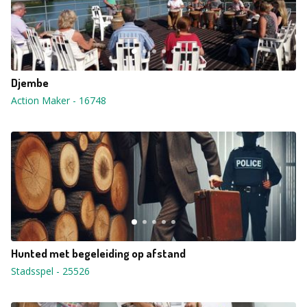
Djembe
Action Maker
-
16748
Hunted met begeleiding op afstand
Stadsspel
-
25526