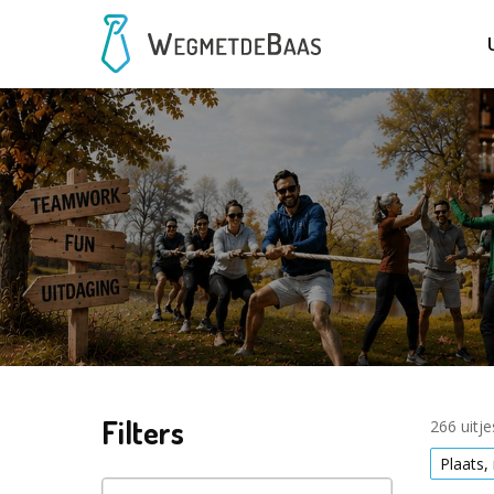
Filters
266 uitj
Plaats,