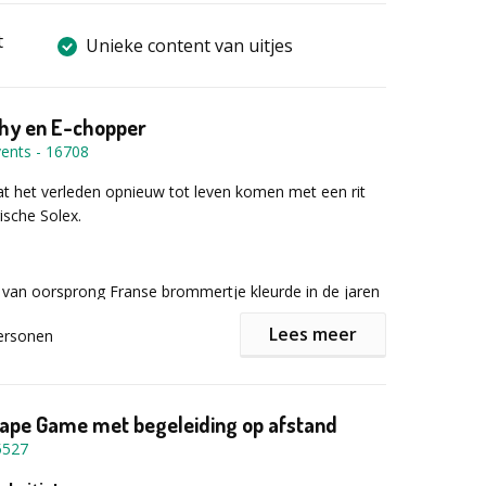
t
Unieke content van uitjes
phy en E-chopper
ents
-
16708
at het verleden opnieuw tot leven komen met een rit
ische Solex.
, van oorsprong Franse brommertje kleurde in de jaren
straatbeeld. Het stond symbool voor vrijheid, eenvoud
Lees meer
ersonen
onderweg zijn. Gewoon opstappen en rijden… en dat is
ltijd precies zo.
ape Game met begeleiding op afstand
ht genieten jullie niet alleen van het rijden zelf maar
5527
ssende, avontuurlijke activiteiten onderweg die de