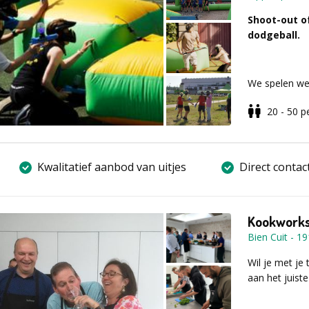
van opdrachte
komen jullie 
Shoot-out of
Weten jullie 
dodgeball.
De tijd begi
- Combinatie 
- Met unieke 
We spelen we
tv-programm
pijlen met ee
- Inclusief te
20 - 50
p
in verschille
spelmateriale
- Te spelen i
Laten jullie
Vul voor mee
Kwalitatief aanbod van uitjes
Direct contac
Het is een st
aanvraagfor
jullie het hoo
ontsnappen? 
Kookwork
opsporingsdie
keuze. Het b
Bien Cuit
-
19
Wil je met je
aan het juiste