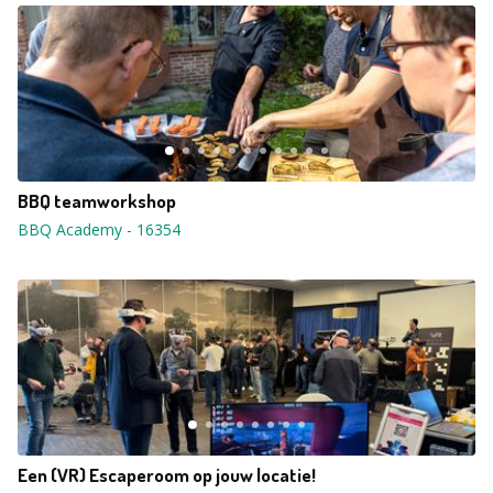
BBQ teamworkshop
BBQ Academy
-
16354
Een (VR) Escaperoom op jouw locatie!