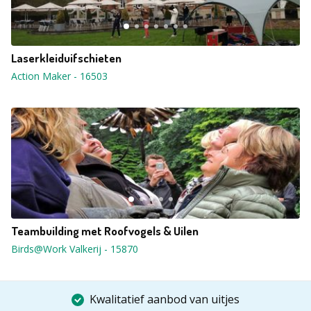
Laserkleiduifschieten
Action Maker
-
16503
Teambuilding met Roofvogels & Uilen
Birds@Work Valkerij
-
15870
Kwalitatief aanbod van uitjes