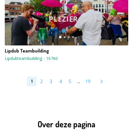
Lipdub Teambuilding
Lipdubteambuilding
-
16760
2
3
4
5
...
19
1
Over deze pagina