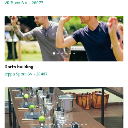
VR Boxx B.V.
-
28077
Darts building
Jeppa Sport BV
-
28487