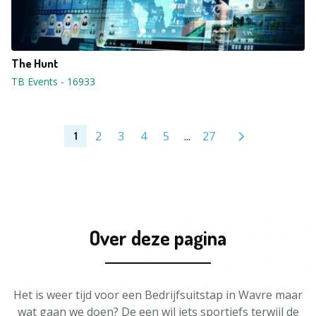
The Hunt
TB Events
-
16933
2
3
4
5
...
27
1
Over deze pagina
Het is weer tijd voor een Bedrijfsuitstap in Wavre maar
wat gaan we doen? De een wil iets sportiefs terwijl de