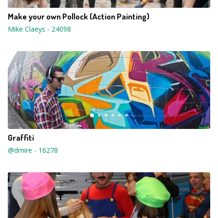
Make your own Pollock (Action Painting)
Mike Claeys
-
24098
Graffiti
@dmire
-
16278