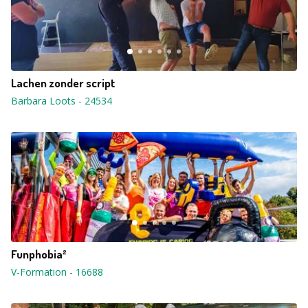
Lachen zonder script
Barbara Loots
-
24534
Funphobia²
V-Formation
-
16688