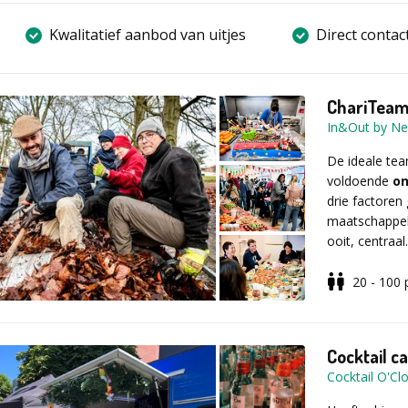
Kwalitatief aanbod van uitjes
Direct contac
ChariTea
In&Out by Ne
De ideale te
voldoende
on
drie factoren
maatschappel
ooit, centraal.
20 - 100
Klinken volge
teambuilding m
kookworkshop?
Cocktail c
Kajakken op 
Cocktail O'Cl
slechts de h