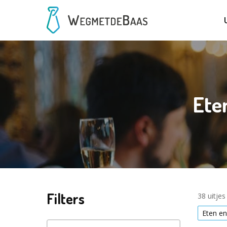
Ete
Filters
38 uitje
Eten en