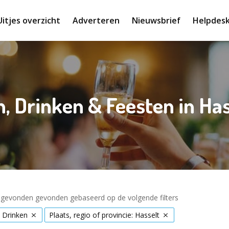
Uitjes overzicht
Adverteren
Nieuwsbrief
Helpdes
n, Drinken & Feesten in Has
s gevonden gevonden gebaseerd op de volgende filters
 Drinken
Plaats, regio of provincie: Hasselt