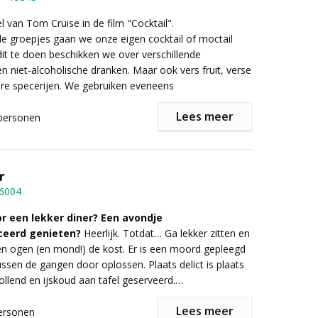
bijvoorbeeld van een cocktail met basilicum, honing,
in?
el van Tom Cruise in de film "Cocktail".
nde groepjes gaan we onze eigen cocktail of moctail
e van bepaalde redenen niet drinken? Dan wordt er een
it te doen beschikken we over verschillende
ternatief voorzien. Wil je dat de groep niet te
en niet-alcoholische dranken. Maar ook vers fruit, verse
' wordt? Dan kan er worden gekozen voor
een mix van
re specerijen. We gebruiken eveneens
 mocktails en cocktails
. Over het onthouden van de
en, shaker, ijs, verschillende soorten glazen, enz...
f je je alvast geen zorgen te maken, want die krijg je
Lees meer
personen
naar huis.
rtender gaan we ook een affiche maken om onze
tie te promoten. Dit alles moet natuurlijk in een
formatie of
 gebeuren. Vervolgens gaat elk team een presentatie
een vrijblijvende offerte
kunt u
r
ormulier invullen.
originele cocktail of moctail aan de andere teams te
6004
erop worden dan punten gegeven op de presentatie,
 originaliteit het budget enz...
r een lekker diner? Een avondje
ceerd genieten?
Heerlijk. Totdat… Ga lekker zitten en
nde creaties zullen natuurlijk ook geproefd worden. Wie
en ogen (en mond!) de kost. Er is een moord gepleegd
 originele, smaakvolle en mooiste cocktail maken?
tussen de gangen door oplossen. Plaats delict is plaats
ollend en ijskoud aan tafel geserveerd.
Lees meer
ersonen