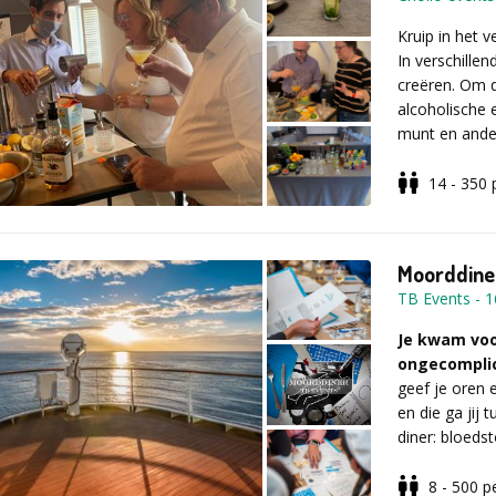
Wat dacht je 
lavendel en g
Kruip in het v
In verschille
Kan je omwill
creëren. Om d
alcoholvrij al
alcoholische 
'enthousiast
munt en ande
alcoholvrije
meetinstrument
receptjes hoe
14 - 350
allemaal mee 
Als echte ba
nieuwste crea
Voor meer in
beperkte tijd
Moorddine
onderstaand f
doen om zijn 
TB Events
-
1
verkopen. Hi
het visuele, de
Je kwam voo
ongecompli
De verschille
geef je oren 
gaat de meest
en die ga jij 
diner: bloedst
8 - 500
p