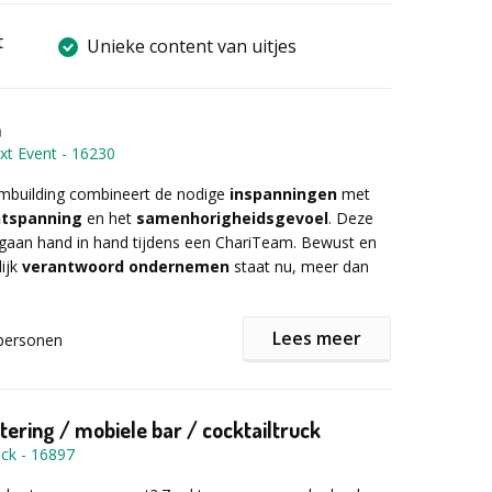
t
Unieke content van uitjes
m
xt Event
-
16230
ambuilding combineert de nodige
inspanningen
met
tspanning
en het
samenhorigheidsgevoel
. Deze
 gaan hand in hand tijdens een ChariTeam. Bewust en
ijk
verantwoord ondernemen
staat nu, meer dan
Lees meer
personen
nde situaties je ook bekend in de oren? Dan is deze
isschien wel iets voor jou! Heb je dit jaar zin in een
 Nee, dat hebben we vorig jaar al eens gedaan..
atering / mobiele bar / cocktailtruck
de Lesse dan? Dat hebben we al geprobeerd, maar
ock
-
16897
elft van de aanwezigen kwam toen opdagen.