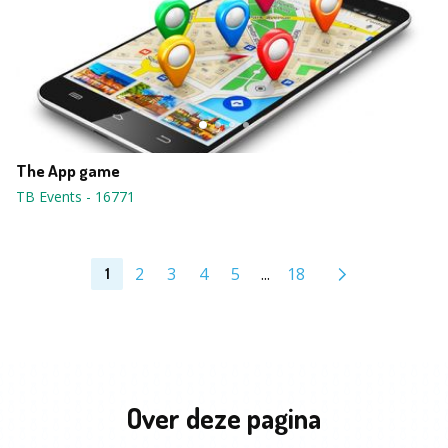
The App game
TB Events
-
16771
2
3
4
5
...
18
1
Over deze pagina