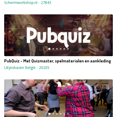
Schermworkshop.nl
-
27843
PubQuiz - Met Quizmaster, spelmaterialen en aankleding
Uitjesbazen België
-
20205