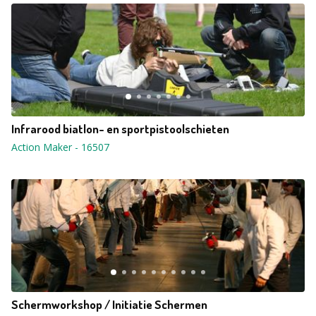
Infrarood biatlon- en sportpistoolschieten
Action Maker
-
16507
Schermworkshop / Initiatie Schermen