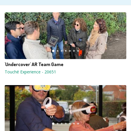
'Undercover' AR Team Game
Touché Experience
-
20651