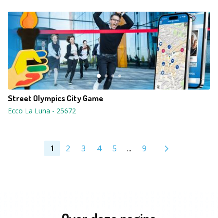
Street Olympics City Game
Ecco La Luna
-
25672
2
3
4
5
...
9
1