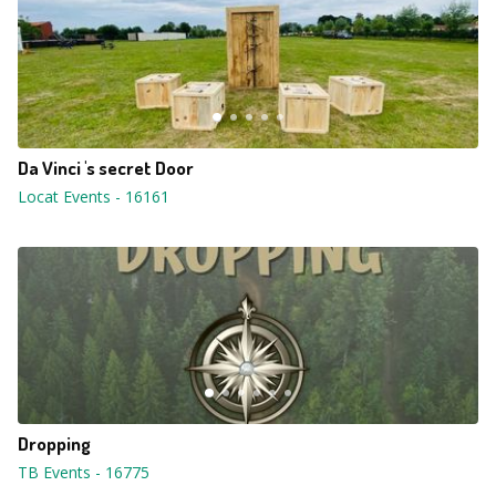
Da Vinci 's secret Door
Locat Events
-
16161
Dropping
TB Events
-
16775