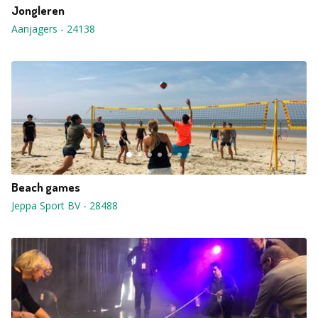
Jongleren
Aanjagers
-
24138
Beach games
Jeppa Sport BV
-
28488