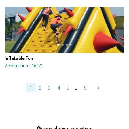
Inflatable Fun
V-Formation
-
16221
2
3
4
5
...
9
1