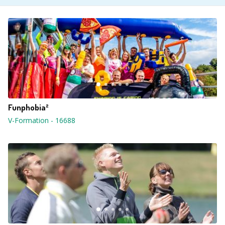
Funphobia²
V-Formation
-
16688