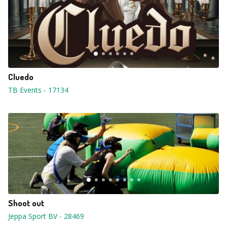
Cluedo
TB Events
-
17134
Shoot out
Jeppa Sport BV
-
28469