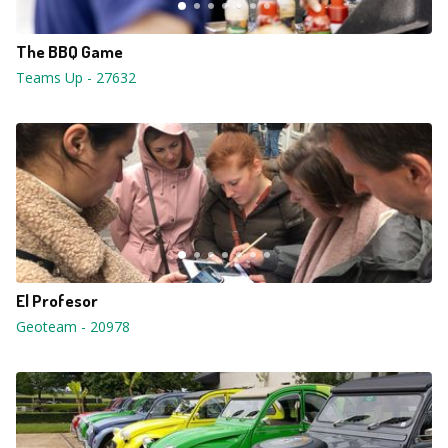
The BBQ Game
Teams Up
-
27632
El Profesor
Geoteam
-
20978