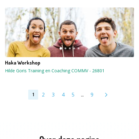
Haka Workshop
Hilde Goris Training en Coaching COMMV
-
26801
2
3
4
5
...
9
1