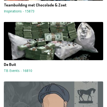
Teambuilding met Chocolade & Zoet
Inspirations
-
15873
De Buit
TB Events
-
16810