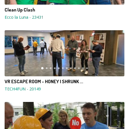
Clean Up Clash
Ecco la Luna
-
23431
VR ESCAPE ROOM - HONEY I SHRUNK ...
TECH4FUN
-
20149