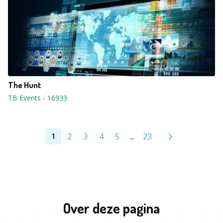
The Hunt
TB Events
-
16933
2
3
4
5
...
23
1
Over deze pagina