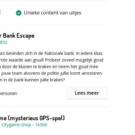
t
Unieke content van uitjes
r Bank Escape
832
ega’s bevinden zich in de Nationale bank. In iedere kluis
grote waarde aan goud! Probeer zoveel mogelijk goud
n door de kluizen te kraken en neem het goud mee
 jouw team alvorens de politie jullie komt arresteren.
 in de bank kunnen jullie kraken?
Lees meer
personen
he ‘MASTER BANK escape biedt een spannende en
tiviteit in compacte en innovatieve escape boxen, met
uzzels en een timer waarmee de politie je op de
me (mysterieus GPS-spel)
de Citygame-shop
-
16306