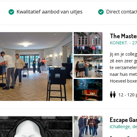
Kwalitatief aanbod van uitjes
Direct contac
The Maste
KONEKT.
-
27
Jij en je coll
zit een zeer 
te verzamele
naar huis met
Hoeveel boxen
12 - 120
Extra info:
T
uitdagende ac
meer dan 80 p
Escape Ga
hielen zit!
iChallenge, 