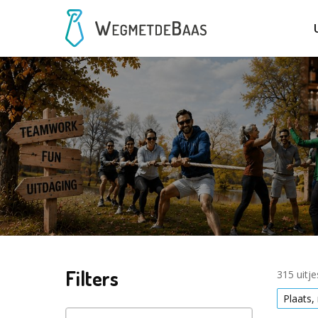
Filters
315 uitj
Plaats,