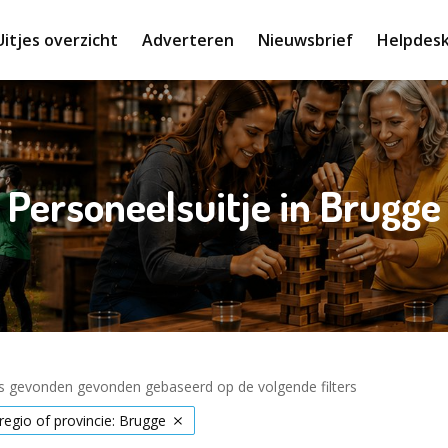
Uitjes overzicht
Adverteren
Nieuwsbrief
Helpdes
Personeelsuitje in Brugge
es gevonden gevonden gebaseerd op de volgende filters
 regio of provincie: Brugge