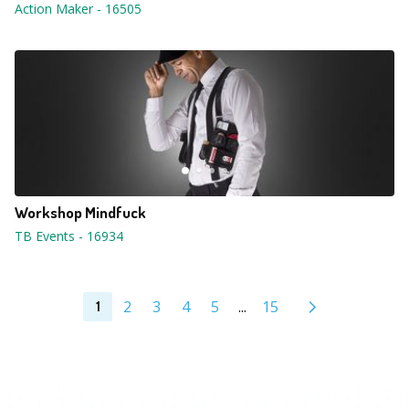
Action Maker
-
16505
Workshop Mindfuck
TB Events
-
16934
2
3
4
5
...
15
1