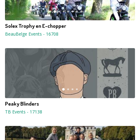
Solex Trophy en E-chopper
BeauBelge Events
-
16708
Peaky Blinders
TB Events
-
17138