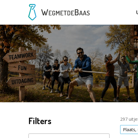
Filters
297 uitj
Plaats, 