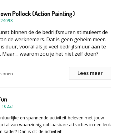
r ervaring met animaties in gans Europa.
un
& competitie
own Pollock (Action Painting)
 tijd om de competitiedrang los te laten! In onze
-
24098
teams het tegen elkaar op in een reeks snelle,
R‑games. Wie heeft de snelste reflexen? Wie toont z’n
unst binnen de de bedrijfsmuren stimuleert de
Las Vegas.
 Wie claimt de VR‑troon?
t van de werknemers. Dat is geen geheim meer.
s duur, vooral als je veel bedrijfsmuur aan te
r informatie of een vrijblijvende offerte het
 Maar.... waarom zou je het niet zelf doen?
mulier in!
workshop duurt gemiddeld
2 tot 2,5 uur
, afhankelijk
sgrootte.
Lees meer
rsonen
len in abstracte kunst zijn niet moeilijk te
atterige stijl van Jackson Pollock bijvoorbeeld.
s ongetwijfeld geniaal in zijn pionierschap
echnisch gesproken ligt het in ieders bereik..
Fun
urf en kledij die bespat mag worden is evenwel
-
16221
vontuurlijke en spannende activiteit beleven met jouw
op tal van waanzinnig opblaasbare attracties in een leuk
 begeleiding legt je feilloos uit wat de
kader? Dan is dit dé activiteit!
. Daarna kan je zelf aan de slag om je eigen