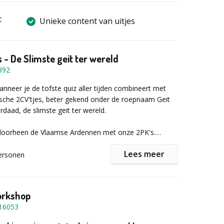
t
Unieke content van uitjes
 - De Slimste geit ter wereld
892
wanneer je de tofste quiz aller tijden combineert met
sche 2CV'tjes, beter gekend onder de roepnaam Geit
rdaad, de slimste geit ter wereld.
n doorheen de Vlaamse Ardennen met onze 2PK's.
dienst is een tablet waarmee jullie navigeren richting
Lees meer
e punt op kaart.
ersonen
rally zijn er verschillende stopplaatsen waar de
ondes uitgevochten zullen worden vanuit jullie
orkshop
 het oplossen van de vragen en raadsels krijgen jullie
16053
 over de score van de anderen.