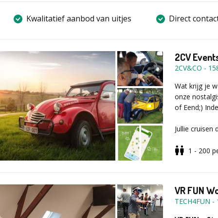
Kwalitatief aanbod van uitjes
Direct contac
2CV Events
2CV&CO
-
15
Wat krijg je 
onze nostalgi
of Eend;) Inde
Jullie cruise
Roadbook van 
het aangeduid
1 - 200
p
Gedurende de 
gekende quizr
VR FUN W
vierwieler. Na
TECH4FUN
-
live feedback