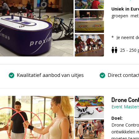
Uniek in Eu
groepen met '
Verlies de and
* Je neemt de
de missies to
fietskoerse
van de
inter
25 - 250
deelnemers fi
naar de juist
op de elektro
vragen en r
uw wensen. Te
strategie, sam
Kwalitatief aanbod van uitjes
Direct contac
Vul voor meer 
aanvraagformu
* We kunnen o
fietsers doen 
Drone Cont
Event Master
* De software
Doel:
fietsen, 'lan
Drone Control
bijgehouden.
ontwikkelen m
moeten teams