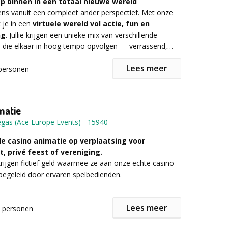
ap binnen in een totaal nieuwe wereld
j ons op Pladutse 3 volgt de ontknoping en komen we
eens vanuit een compleet ander perspectief. Met onze
binnen jullie team voor één jaar de Slimste Geit ter
k je in een
virtuele wereld vol actie,
fun
en
ng
. Jullie krijgen een unieke mix van verschillende
n die elkaar in hoog tempo opvolgen — verrassend,
 informatie of een vrijblijvende offerte onderstaand
 voor iedereen toegankelijk.
er in!
Lees meer
personen
ereen
‑formule combineert een
spannende teamgame
de vol individuele
fun
games
. Die combinatie zorgt
matie
dereen z’n ding vindt: samenwerken, competitief knallen
egas (Ace Europe Events)
-
15940
en helemaal opgaan in een nieuwe wereld.
le casino animatie op verplaatsing voor
t, privé feest of vereniging.
 teamgames
ijgen fictief geld waarmee ze aan onze echte casino
ames spelen jullie in ploegen van vijf. Steeds één
 begeleid door ervaren spelbedienden.
 VR‑bril op, terwijl de rest actief meespeelt,
geeft en strategieën bedenkt. Het resultaat?
Samen
itiatie, toernooi, fun-casino of mooie beloning voor
leven en verbaasd staan
in wondermooie virtuele
Lees meer
, alles kan. Alle courante en minder courante casino
personen
kbaar voor groepen van 5 tot 14.000 deelnemers. Wij