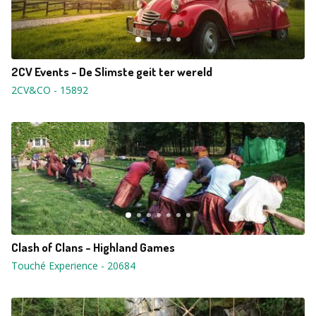
2CV Events - De Slimste geit ter wereld
2CV&CO
-
15892
Clash of Clans - Highland Games
Touché Experience
-
20684