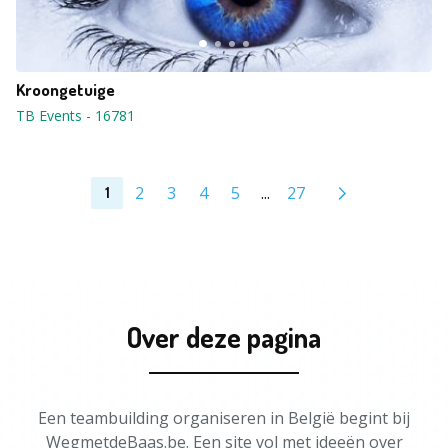
Kroongetuige
TB Events
-
16781
2
3
4
5
...
27
1
Over deze pagina
Een teambuilding organiseren in België begint bij
WegmetdeBaas.be. Een site vol met ideeën over