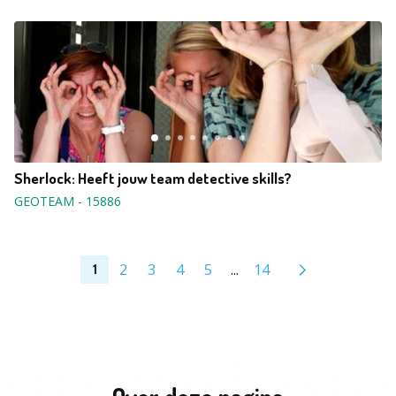
Sherlock: Heeft jouw team detective skills?
GEOTEAM
-
15886
2
3
4
5
...
14
1