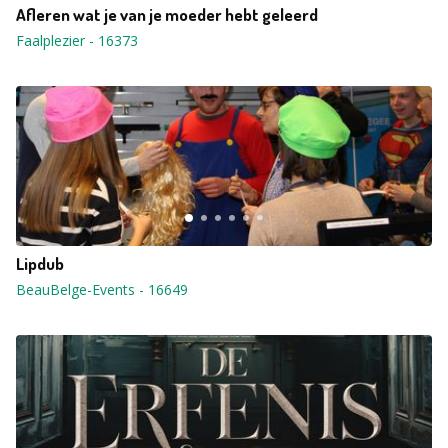
Afleren wat je van je moeder hebt geleerd
Faalplezier
-
16373
Lipdub
BeauBelge-Events
-
16649