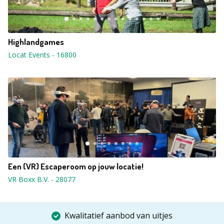
Highlandgames
Locat Events
-
16800
Een (VR) Escaperoom op jouw locatie!
VR Boxx B.V.
-
28077
Kwalitatief aanbod van uitjes