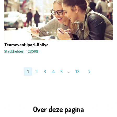
Teamevent Ipad-Rallye
Stadthelden
-
23098
2
3
4
5
...
18
1
Over deze pagina