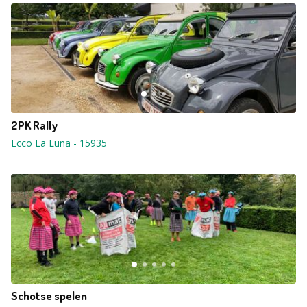
2PK Rally
Ecco La Luna
-
15935
Schotse spelen