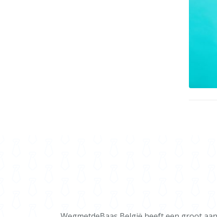
WegmetdeBaas België heeft een groot aanbo