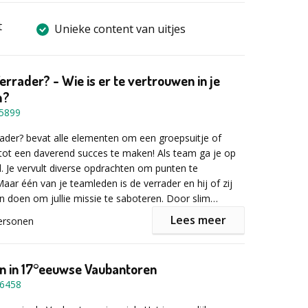
t
Unieke content van uitjes
errader? - Wie is er te vertrouwen in je
m?
5899
rader? bevat alle elementen om een groepsuitje of
tot een daverend succes te maken! Als team ga je op
d. Je vervult diverse opdrachten om punten te
aar één van je teamleden is de verrader en hij of zij
aan doen om jullie missie te saboteren. Door slim
een gezonde teamspirit ben je in staat om de
Lees meer
ersonen
ntmaskeren. Maar wie kun je vertrouwen?
naar meer teambuilding activiteiten van ons? Klik op
je opdrachten uit en jaag je op 'de verrader' in jullie
dere activiteiten van dit bedrijf voor
Help de
n in 17°eeuwse Vaubantoren
drachten zijn spectaculair, angstaanjagend of
 ontvoerd, Escape room op locatie, Escape in the
6458
ar altijd intrigerend. Nodig zijn: inventiviteit,
l reality, en nog veel meer….
gheid, intelligentie, inzicht, lef en bovenal