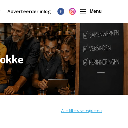
k
Adverteerder inlog
Menu
nokke
Alle filters verwijderen