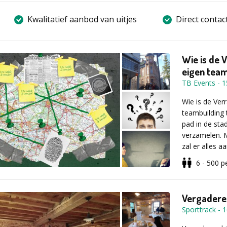
Kwalitatief aanbod van uitjes
Direct contac
Wie is de V
eigen tea
TB Events
-
1
Wie is de Ver
teambuilding 
pad in de sta
verzamelen. M
zal er alles 
samenspel en 
6 - 500
p
verrader te o
Nieuwsgierig 
Als team voer 
het tabblad an
Vergadere
midden. De op
directeur is
Sporttrack
-
1
ontroerend, ma
city, Virtua
stressbestendi