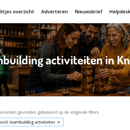
Uitjes overzicht
Adverteren
Nieuwsbrief
Helpdes
building activiteiten in K
 gevonden gevonden gebaseerd op de volgende filters
rd: teambuilding activiteiten