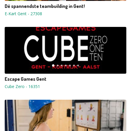
Dé spannendste teambuilding in Gent!
E-Kart Gent
-
27308
Escape Games Gent
Cube Zero
-
16351