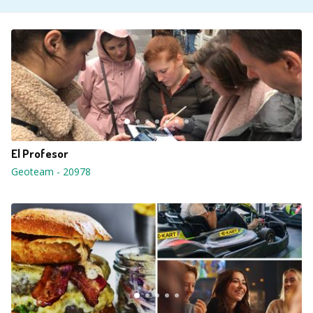
El Profesor
Geoteam
-
20978