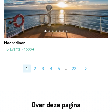
Moorddiner
TB Events
-
16004
2
3
4
5
...
22
1
Over deze pagina