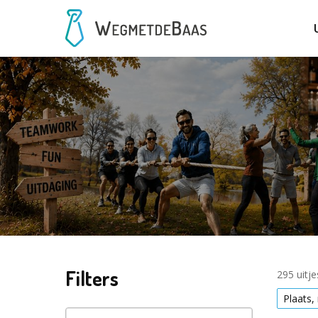
Filters
295 uitj
Plaats,