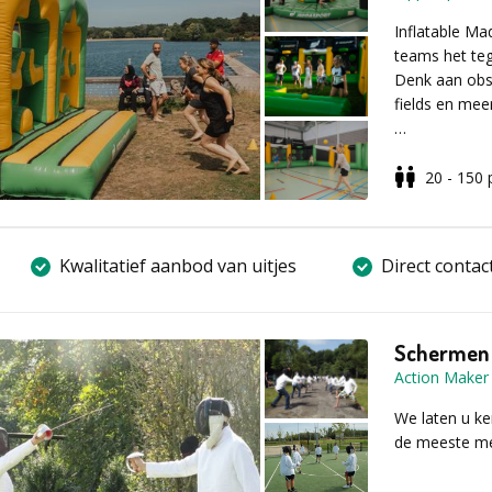
cadeau voor e
Inflatable Ma
een ervaren s
teams het teg
schort, handsc
Denk aan obst
de slag kan g
fields en meer
En op het eind
We stemmen h
kunnen grote
ruimte en gew
20 - 150
activiteiten.
Vul voor mee
aanvraagfor
Voor meer inf
formulier invu
Kwalitatief aanbod van uitjes
Direct contac
Schermen
Action Maker
We laten u ke
de meeste me