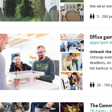
Wie wil er ee
5 - 200
p
Verschillen
dynamische 
Office ga
Jeppa Sport 
salueren
Unleash the
houding
Ontsnap even 
basispassen
deadlines, en
uitval
het kantoor o
parades
20 - 100
Denk aan cre
Voor elke dee
ludieke teamu
schermvest, 
ook de teamc
telkens afges
kunnen uitdag
The Commu
activiteit op 
TB Events
-
1