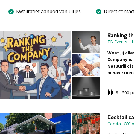
Kwalitatief aanbod van uitjes
Direct contac
Ranking t
TB Events
-
1
Weet jij all
Company is 
Natuurlijk 
nieuwe mens
Elke deelneme
vragen. Aan d
8 - 500
p
onder control
zichzelf en h
laagste 5 waa
Cocktail c
mening en inz
Cocktail O'Cl
jou altijd de
Wie overleef
die altijd doo
Wie zou de b