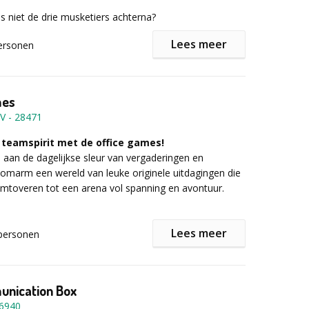
ns niet de drie musketiers achterna?
Lees meer
ersonen
de basistechnieken worden op een aangename en
manier aangeleerd:
mes
BV
-
28471
 teamspirit met de office games!
aan de dagelijkse sleur van vergaderingen en
 omarm een wereld van leuke originele uitdagingen die
mtoveren tot een arena vol spanning en avontuur.
Lees meer
personen
atieve hersenkrakers, eenvoudige kantoorsporten en
lnemer wordt er een basisuitrusting voorzien: een
itdagingen die niet alleen lachen garanderen, maar
een masker en een wapen. De scherminitiatie wordt
ohesie versterken.
loten met onderlinge duels waar de deelnemers elkaar
en. Deze activiteit is ook geschikt voor kinderen of als
nication Box
een familiedag.
6940