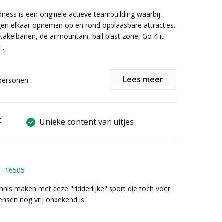
en verjaardag of een trouw. Onder begeleiding van
dness is een originele actieve teambuilding waarbij
mid leer je de kneepjes van het vak waarna je een
en elkaar opnemen op en rond opblaasbare attracties.
hoenen en een veiligheidsbril krijgt zodat je zelf aan
akelbanen, de airmountain, ball blast zone, Go 4 it
aan.
...
e krijg je natuurlijk je creaties mee naar huis. Wij
et aanbod af op de groepsgrootte, beschikbare
re groepen aan in combinatie met 1 van onze andere
Lees meer
enste intensiteit.
personen
r informatie of een vrijblijvende offerte het
mulier in!
ormatie of een vrijblijvende offerte kunt u het
llen.
t
Unieke content van uitjes
-
16505
nnis maken met deze "ridderlijke" sport die toch voor
nsen nog vrij onbekend is.