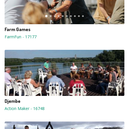
Farm Games
FarmFun
-
17177
Djembe
Action Maker
-
16748