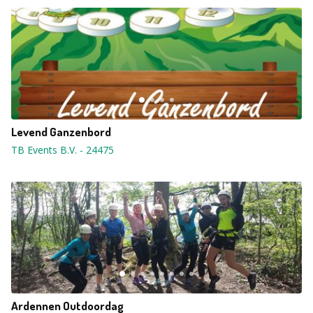
Levend Ganzenbord
TB Events B.V.
-
24475
Ardennen Outdoordag