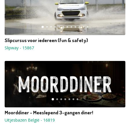
Slipcursus voor iedereen (fun & safety)
Slipway
-
15867
Moorddiner - Meeslepend 3-gangen diner!
Uitjesbazen België
-
16819