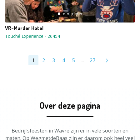
VR-Murder Hotel
Touché Experience
-
26454
2
3
4
5
...
27
1
Over deze pagina
Bedrijfsfeesten in Wavre zijn er in vele soorten en
maten. Op WegmetdeBaas zijn er daarom ook heel veel