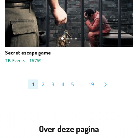
Secret escape game
TB Events
-
16769
2
3
4
5
...
19
1
Over deze pagina