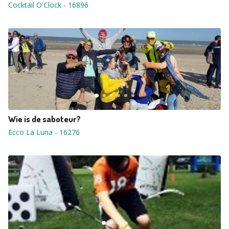
Cocktail O'Clock
-
16896
Wie is de saboteur?
Ecco La Luna
-
16276