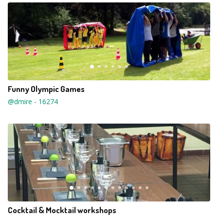
Funny Olympic Games
@dmire
-
16274
Cocktail & Mocktail workshops