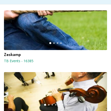
Zeskamp
TB Events
-
16385