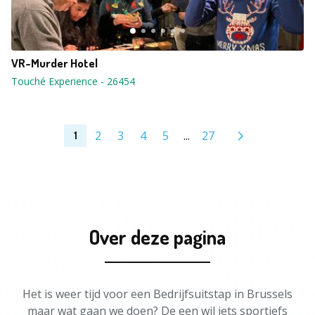
VR-Murder Hotel
Touché Experience
-
26454
2
3
4
5
...
27
1
Over deze pagina
Het is weer tijd voor een Bedrijfsuitstap in Brussels
maar wat gaan we doen? De een wil iets sportiefs