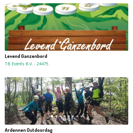
Levend Ganzenbord
TB Events B.V.
-
24475
Ardennen Outdoordag