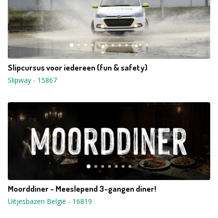
Slipcursus voor iedereen (fun & safety)
Slipway
-
15867
Moorddiner - Meeslepend 3-gangen diner!
Uitjesbazen België
-
16819