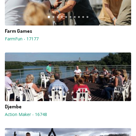
Farm Games
FarmFun
-
17177
Djembe
Action Maker
-
16748