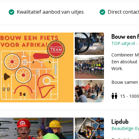
Kwalitatief aanbod van uitjes
Direct contac
Bouw een f
TOP-uitje.nl
-
Combineer MV
Een absoluut 
Work.
Bouw samen me
tot een comple
mooiste acces
15 - 1000
aangaat!
De teams beg
is een dynami
betrokken bli
Lipdub
eindresultaat
BeauBelge-E
strategisch i
van het team 