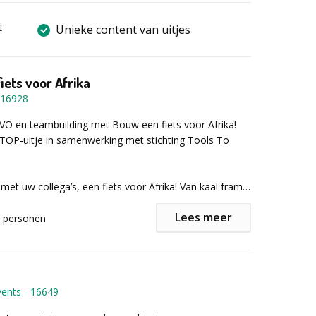
t
Unieke content van uitjes
iets voor Afrika
16928
O en teambuilding met Bouw een fiets voor Afrika!
TOP-uitje in samenwerking met stichting Tools To
t uw collega’s, een fiets voor Afrika! Van kaal frame
te, kwalitatief uitstekende fiets. Uitgerust met de
Lees meer
soires. Dat is de uitdaging die u met uw team
personen
innen met enkel een frame en gereedschap. Wat volgt
sch programma waarbij alle deelnemers tot het einde
jven bij het streven naar een zo goed mogelijk
. De fietsonderdelen worden verworven door
vents
-
16649
n te kopen en te onderhandelen. Daarna gaat een deel
aan slag met de onderdelen, de boutjes en de