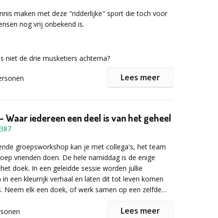
 informatie of een vrijbljvende offerte het
nnis maken met deze "ridderlijke" sport die toch voor
lier in!
nsen nog vrij onbekend is.
ns niet de drie musketiers achterna?
Lees meer
ersonen
de basistechnieken worden op een aangename en
manier aangeleerd:
- Waar iedereen een deel is van het geheel
387
ende groepsworkshop kan je met collega's, het team
oep vrienden doen. De hele namiddag is de enige
 het doek. In een geleidde sessie worden jullie
 een kleurrijk verhaal en laten dit tot leven komen
s. Neem elk een doek, of werk samen op een zelfde
eeld te laten ontstaan.
Lees meer
rsonen
lnemer wordt er een basisuitrusting voorzien: een