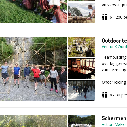
en verwen je 
Vul voor meer
Teamspirit, v
Programma
contactformuli
tijdens deze C
De toon wordt
6 - 200
p
moeten aantre
het tegen elk
en breekt de 
Outdoor te
bijgehouden 
VenturiX Out
Verschillende
Teambuilding
groep. Vul voo
overleggen w
aanvraagformu
van deze dag 
Onder leiding
u vervolgens
verbeteren v
8 - 30
pe
samenwerking 
Desgewenst k
Schermen
passen de acc
Action Maker