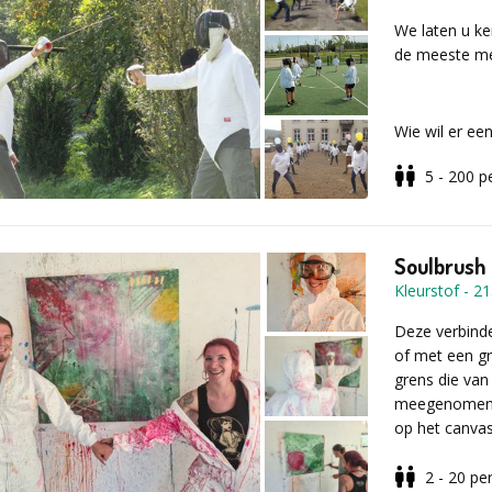
Vul voor meer
We laten u ke
aanvraagformu
de meeste me
Wie wil er ee
5 - 200
p
Verschillen
dynamische 
Soulbrush 
Kleurstof
-
21
salueren
Deze verbind
houding
of met een gr
basispassen
grens die van
uitval
meegenomen in
parades
op het canva
doek om het b
2 - 20
pe
Voor elke dee