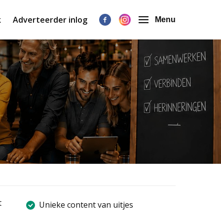
k
Adverteerder inlog
Menu
t
Unieke content van uitjes