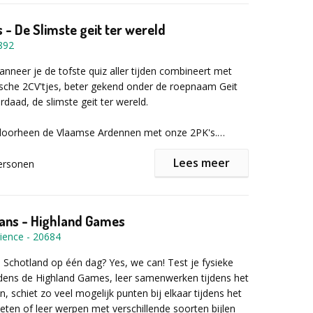
 - De Slimste geit ter wereld
892
wanneer je de tofste quiz aller tijden combineert met
sche 2CV'tjes, beter gekend onder de roepnaam Geit
rdaad, de slimste geit ter wereld.
n doorheen de Vlaamse Ardennen met onze 2PK's.
dienst is een tablet waarmee jullie navigeren richting
Lees meer
e punt op kaart.
ersonen
rally zijn er verschillende stopplaatsen waar de
ondes uitgevochten zullen worden vanuit jullie
lans - Highland Games
 het oplossen van de vragen en raadsels krijgen jullie
ience
-
20684
 over de score van de anderen.
 Schotland op één dag? Yes, we can! Test je fysieke
j ons op Pladutse 3 volgt de ontknoping en komen we
jdens de Highland Games, leer samenwerken tijdens het
binnen jullie team voor één jaar de Slimste Geit ter
, schiet zo veel mogelijk punten bij elkaar tijdens het
eten of leer werpen met verschillende soorten bijlen