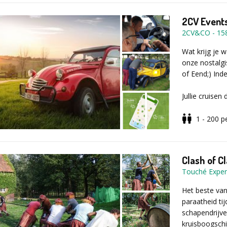
2CV Events
2CV&CO
-
15
Wat krijg je 
onze nostalgi
of Eend;) Inde
Jullie cruise
Roadbook van 
het aangeduid
1 - 200
p
Gedurende de 
gekende quizr
Clash of C
vierwieler. Na
Touché Exper
live feedback
Het beste van
Eens terug bi
paraatheid ti
te weten wie 
schapendrijven
wereld is.
kruisboogschi