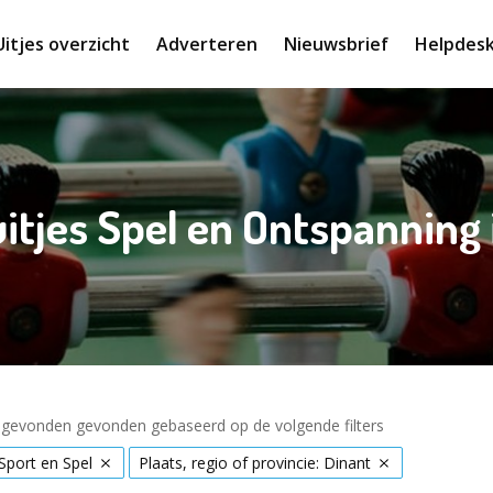
Uitjes overzicht
Adverteren
Nieuwsbrief
Helpdes
uitjes Spel en Ontspanning 
s gevonden gevonden gebaseerd op de volgende filters
Sport en Spel
Plaats, regio of provincie: Dinant