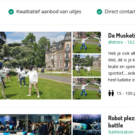
Kwalitatief aanbod van uitjes
Direct contac
De Musketi
@dmire
-
162
Heb je ook al
Wel, dit is je
leuke en spee
sportief,....i
heel ludieke 
bepalen, zowe
15 - 100
Wij zorgen vo
schermvest, 
sportieve kle
Robot plezi
battle
De scherminit
Battlestation
deelnemers e