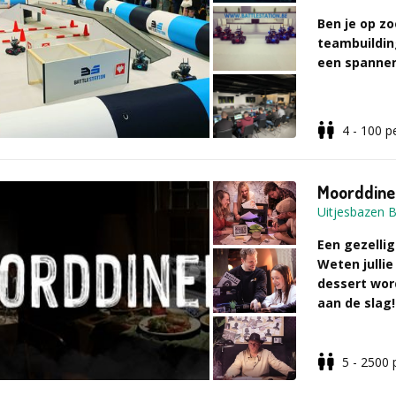
onvergetelijke
Ben je op zo
feestjes. #sc
teambuilding
een spanne
Vul voor meer 
aanvraagformu
Zoek niet ver
4 - 100
p
bouwen een c
Bots het teg
een eigen loc
Moorddine
zijn tot 25 pe
Uitjesbazen B
Een gezellig
Onze activite
Weten julli
dessert wor
aan de slag!
Stap in de ar
overwinning. 
5 - 2500
free-for-all, 
Een bloedst
Tijdens het d