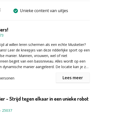
t
Unieke content van uitjes
ers!
73
tijd al willen leren schermen als een echte Musketier?
 kans! Leer de kneepjes van deze ridderlijke sport op een
lse manier. Mannen, vrouwen, wel of niet
edereen begint van een basisniveau. Alles wordt op een
en dynamische manier aangeleerd. De locatie kan je zelf
l binnen als buiten.
Lees meer
personen
or een basisuitrusting voor elke deelnemer:
masker en wapen. De deelnemers nemen best
dij, schoenen en eventueel reserverkledij mee.
er - Strijd tegen elkaar in een unieke robot
iatie wordt afgesloten met onderlinge duels waar de
-
25037
lkaar kunnen uitdagen. Gegarandeerd een