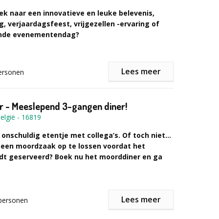
 activiteit voor teambuildings, bedrijfsevents of –
ek naar een innovatieve en leuke belevenis,
hermen.
, verjaardagsfeest, vrijgezellen -ervaring of
nde evenementendag?
informatie of een vrijblijvende offerte het
lier in!
der! Kom bij ons langs of wij komen naar jou toe en
Lees meer
ersonen
omplete Battle Arena waarin onze geweldige Battle
en elkaar opnemen. Sinds 2024 beschikken ook over
atie in Puurs-Sint-Amands waar kleine groepen welkom
r - Meeslepend 3-gangen diner!
rsonen.
elgië
-
16819
 onschuldig etentje met collega’s. Of toch niet…
it kan je al boeken vanaf 4 personen.
e een moordzaak op te lossen voordat het
dt geserveerd? Boek nu het moorddiner en ga
ena en speel in verschillende teams voor de
Onze activiteiten omvatten verschillende games, zoals
Lees meer
personen
conquest, race en robo-voetbal.
ollende moordzaak
iner vallen de assistenten van de rechercheur ineens