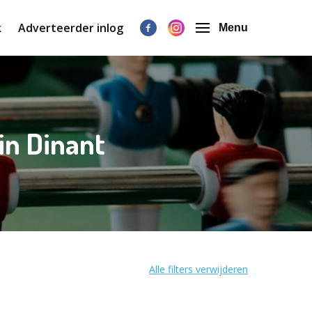
k
Adverteerder inlog
Menu
in Dinant
Alle filters verwijderen