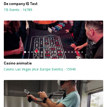
De company IQ Test
TB Events
-
16789
Casino animatie
Casino Las Vegas (Ace Europe Events)
-
15940