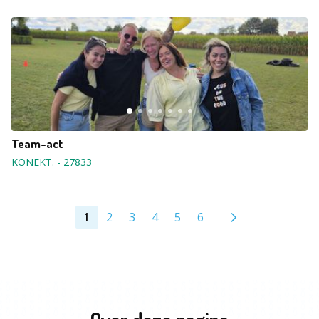
Team-act
KONEKT.
-
27833
2
3
4
5
6
1