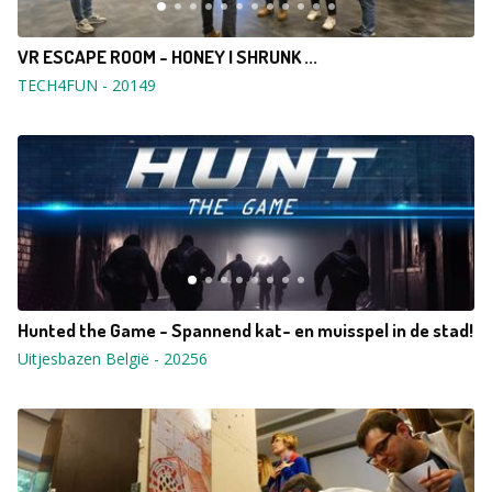
VR ESCAPE ROOM - HONEY I SHRUNK ...
TECH4FUN
-
20149
Hunted the Game - Spannend kat- en muisspel in de stad!
Uitjesbazen België
-
20256