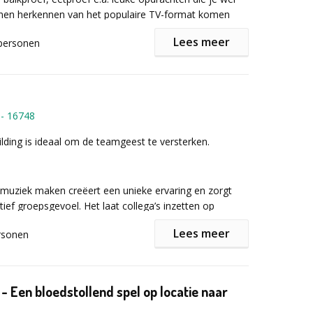
nen herkennen van het populaire TV-format komen
routes:
g. Wie wint de strijd tussen kamp Noord en Zuid?
Lees meer
personen
ke bandana’s en inkleding maken we er met Jeppa een
ar de collega’s nog lang over zullen navertellen.
 Oorlog
Leiestreek
-
16748
e Poperinge
ding is ideaal om de teamgeest te versterken.
r informatie of een vrijblijvende offerte het
mulier in!
 l'eau d'heure
 Kempen
muziek maken creëert een unieke ervaring en zorgt
ersroute
tief groepsgevoel. Het laat collega’s inzetten op
nd
r informatie of een vrijblijvende offerte het
 biedt hen een andere manier om met elkaar in
ulier in!
Lees meer
rsonen
te treden. De groepsdynamiek wordt hierdoor positief
nd
Collines
Sources
 Land Van Saeftinghe
- Een bloedstollend spel op locatie naar
ns Mooiste
niet vereist.