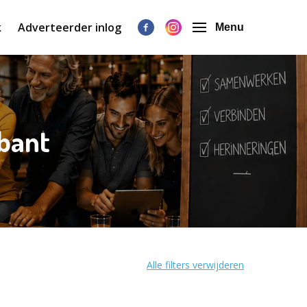
k
Adverteerder inlog
Menu
abant
Alle filters verwijderen