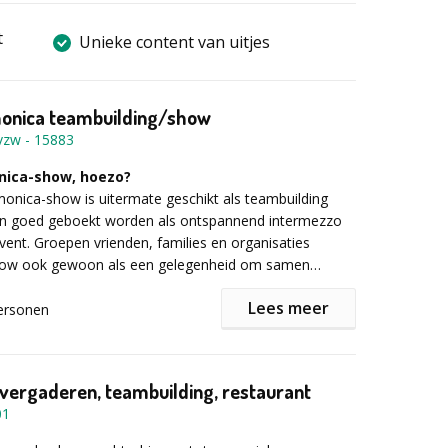
t
Unieke content van uitjes
nica teambuilding/show
vzw
-
15883
ica-show, hoezo?
nica-show is uitermate geschikt als teambuilding
n goed geboekt worden als ontspannend intermezzo
 event. Groepen vrienden, families en organisaties
ow ook gewoon als een gelegenheid om samen
or het eerst) muziek te maken in een ontspannen
Lees meer
ersonen
ca leren spelen op 2 uur tijd, een onmogelijke
 vergaderen, teambuilding, restaurant
 je dat het kan! En dat het bovendien op een prettige
01
edere deelnemer krijgt na de workshop zijn eigen
ee! We maken een geluidsopname van het