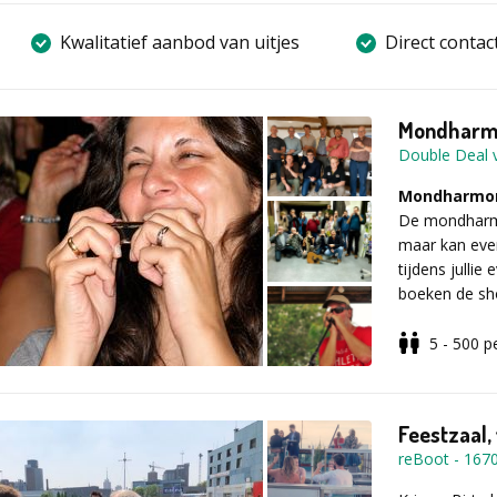
Kwalitatief aanbod van uitjes
Direct contac
Mondharmo
Double Deal 
Mondharmon
De mondharmo
maar kan eve
tijdens jullie
boeken de sh
(misschien vo
sfeer.
5 - 500
p
Mondharmoni
opdracht?
Feestzaal,
We garanderen
reBoot
-
167
manier kan! I
instrument m