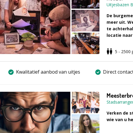
Uitjesbazen B
Voor meer inf
formulier invu
De burgemee
meer uit. We
te achterha
locatie naa
5 - 2500
Help recher
Jullie krijgen
aanwijzingen.
Kwalitatief aanbod van uitjes
Direct contac
komt niet me
dorpje Blüdha
alle geheimen
Meesterbre
Stadsarrang
Lossen julli
- Bloedstolle
Verken de s
- Spanning, s
wie van u h
- Verschillen
gezelschap.