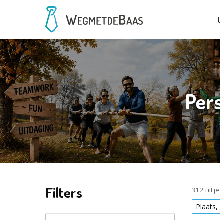
Pers
Filters
312 uitj
Plaats,