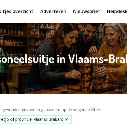
Uitjes overzicht
Adverteren
Nieuwsbrief
Helpdes
oneelsuitje in Vlaams-Br
es gevonden gevonden gebaseerd op de volgende filters
 regio of provincie: Vlaams-Brabant