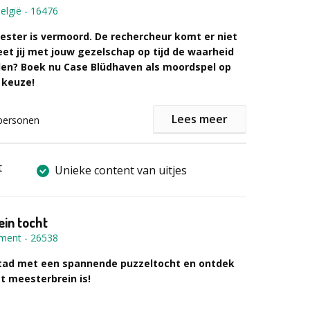
elgië
-
16476
ormatie of een vrijblijvende offerte kunt u het
llen.
ster is vermoord. De rechercheur komt er niet
et jij met jouw gezelschap op tijd de waarheid
len? Boek nu Case Blüdhaven als moordspel op
r keuze!
Lees meer
personen
cheur Wout Boefs
 een koffer vol bewijsmateriaal en cryptische
 Rechercheur Wout Boefs heeft jullie hulp nodig. Hij
t
Unieke content van uitjes
er verder in het onderzoek. De bewoners van het
ven beginnen ongerust te worden. Lukt het jullie om
 te ontrafelen?
in tocht
ement
-
26538
e op tijd Case Blüdhaven op?
nd moordspel op locatie naar keuze in België.
tad met een spannende puzzeltocht en ontdek
ensatie, teambuilding en vermaak.
et meesterbrein is!
de niveaus van opdrachten en geschikt voor ieder