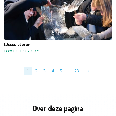
IJssculpturen
Ecco La Luna
-
21359
2
3
4
5
...
23
1
Over deze pagina