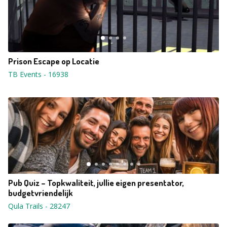
Prison Escape op Locatie
TB Events
-
16938
Pub Quiz – Topkwaliteit, jullie eigen presentator,
budgetvriendelijk
Qula Trails
-
28247