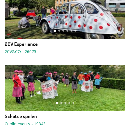
2CV Experience
2CV&CO
-
26075
Schotse spelen
Criollo events
-
19343