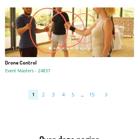
Drone Control
Event Masters
-
24837
2
3
4
5
...
15
1