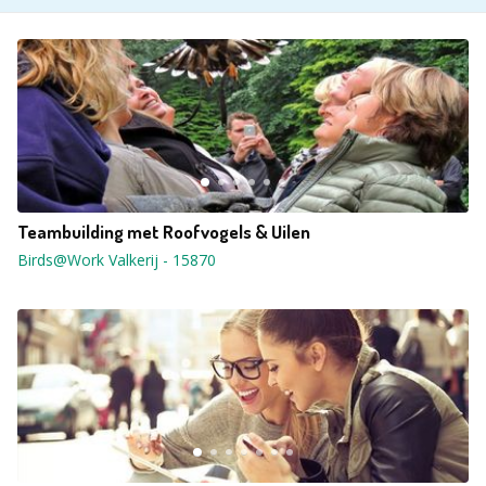
Teambuilding met Roofvogels & Uilen
Birds@Work Valkerij
-
15870