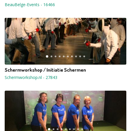
BeauBelge-Events
-
16466
Schermworkshop / Initiatie Schermen
Schermworkshop.nl
-
27843