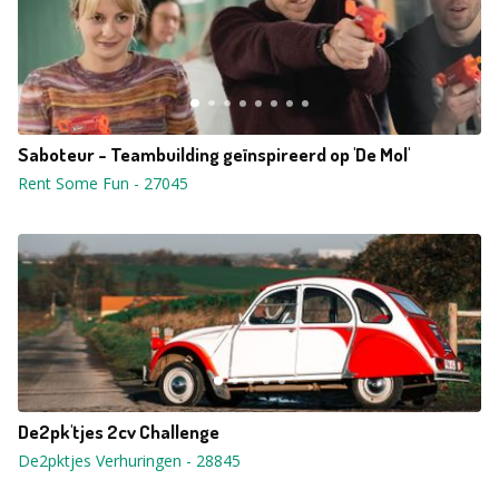
Saboteur - Teambuilding geïnspireerd op 'De Mol'
Rent Some Fun
-
27045
De2pk'tjes 2cv Challenge
De2pktjes Verhuringen
-
28845