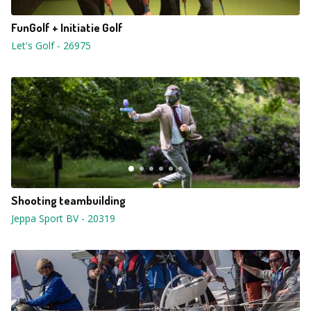
FunGolf + Initiatie Golf
Let's Golf
-
26975
Shooting teambuilding
Jeppa Sport BV
-
20319