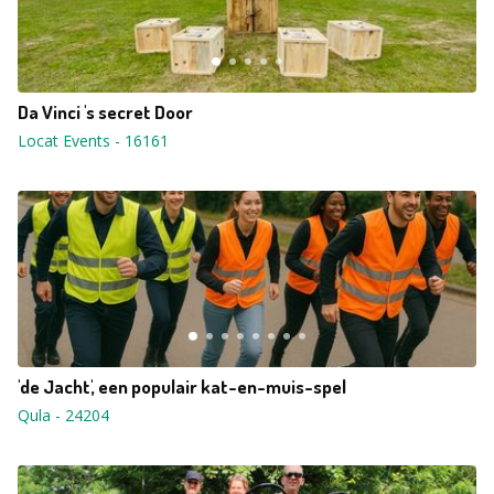
Da Vinci 's secret Door
Locat Events
-
16161
'de Jacht', een populair kat-en-muis-spel
Qula
-
24204