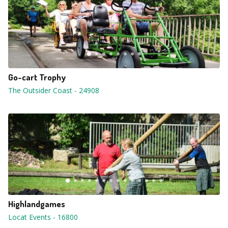
Go-cart Trophy
The Outsider Coast
-
24908
Highlandgames
Locat Events
-
16800