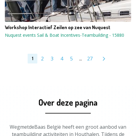
Workshop Interactief Zeilen op zee van Nuquest
Nuquest events Sail & Boat Incentives-Teambuilding
-
15880
2
3
4
5
...
27
1
Over deze pagina
WegmetdeBaas België heeft een groot aanbod van
teambuilding activiteiten in Houthalen. Tijdens de