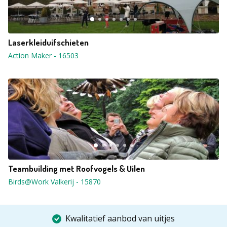
Laserkleiduifschieten
Action Maker
-
16503
Teambuilding met Roofvogels & Uilen
Birds@Work Valkerij
-
15870
Kwalitatief aanbod van uitjes