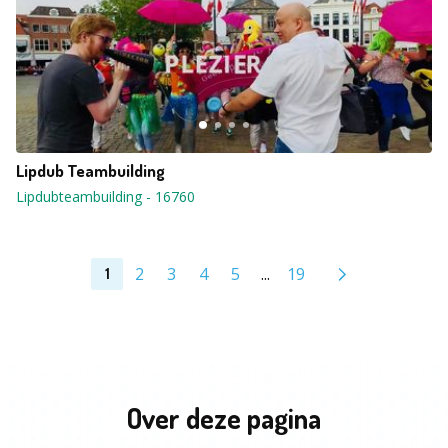
Lipdub Teambuilding
Lipdubteambuilding
-
16760
2
3
4
5
...
19
1
Over deze pagina