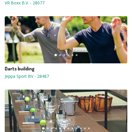
VR Boxx B.V.
-
28077
Darts building
Jeppa Sport BV
-
28487