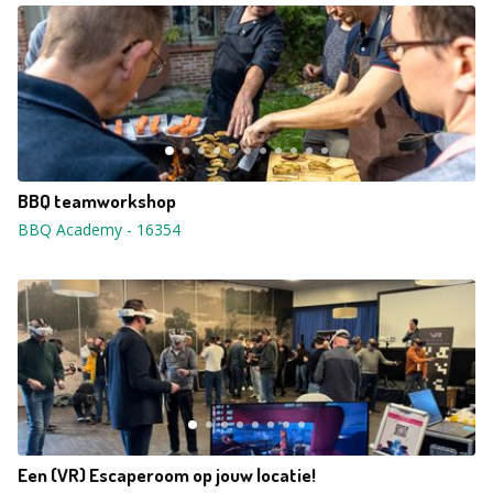
BBQ teamworkshop
BBQ Academy
-
16354
Een (VR) Escaperoom op jouw locatie!